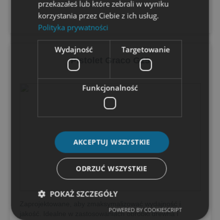
przekazałeś lub które zebrali w wyniku
korzystania przez Ciebie z ich usług.
Polityka prywatności
Wydajność
Targetowanie
Pistolet Graco G15
Funkcjonalność
AKCEPTUJ WSZYSTKIE
ODRZUĆ WSZYSTKIE
POKAŻ SZCZEGÓŁY
Zaprojektowane, aby zmaksymalizować wydajność i
POWERED BY COOKIESCRIPT
jakość. Idealne w zastosowaniach obróbki drewna i