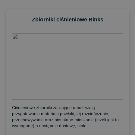
elektroniczne maszyny do mieszania farb 2K oraz systemy
cyrkulacji farb dla rynku wykańczania przemysłowego
oraz produkcji samochodów.
Zbiorniki ciśnieniowe Binks
Ciśnieniowe zbiorniki zasilające umożliwiają
przygotowanie materiału powłoki, jej rozcieńczenie,
przechowywanie oraz nieustane mieszanie (jeżeli jest to
wymagane) a następnie dostawę, stale...