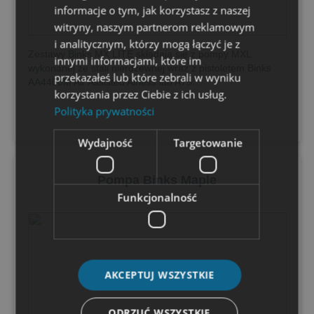
informacje o tym, jak korzystasz z naszej
witryny, naszym partnerom reklamowym
i analitycznym, którzy mogą łączyć je z
Zestawy Binks MX LITE składają się z pompy MXL
innymi informacjami, które im
wykonanej ze stali nierdzewnej wraz z pistoletem Binks
przekazałeś lub które zebrali w wyniku
AA4400M Air Assisted Airless lub A75...
korzystania przez Ciebie z ich usług.
Polityka prywatności
Wydajność
Targetowanie
Pompa Binks Maple
Funkcjonalność
AKCEPTUJ WSZYSTKIE
ODRZUĆ WSZYSTKIE