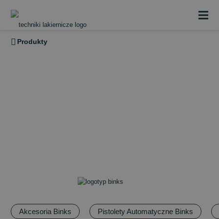
Produkty
BINKS
Binks produkuje nisko i wysoko ciśnieniowe, manualne
oraz automatyczne pistolety natryskowe, akcesoria, odzież
do natrysku bezpowietrznego oraz powietrznego
wspomaganego powietrzem; nisko i wysokociśnieniowe
Akcesoria Binks
Pistolety Automatyczne Binks
pompy i regulatory, ciśnieniowe zbiorniki zasilające,