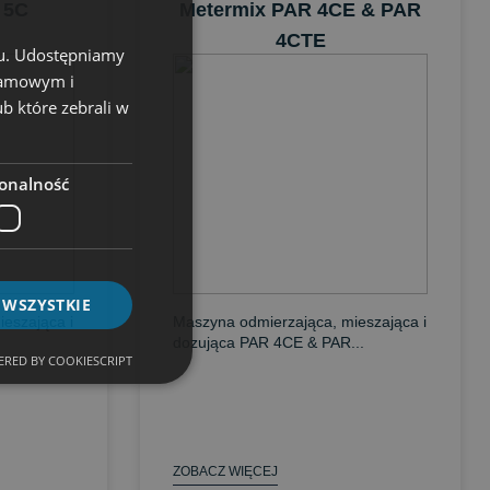
 5C
Metermix PAR 4CE & PAR
4CTE
chu. Udostępniamy
klamowym i
ub które zebrali w
onalność
 WSZYSTKIE
eszająca i
Maszyna odmierzająca, mieszająca i
dozująca PAR 4CE & PAR...
RED BY COOKIESCRIPT
ZOBACZ WIĘCEJ