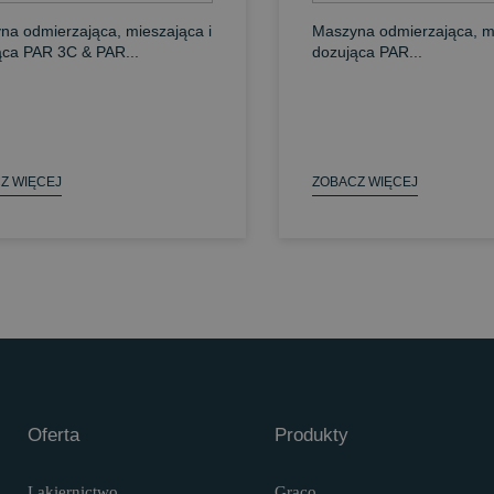
na odmierzająca, mieszająca i
Maszyna odmierzająca, mi
ąca PAR 3C & PAR...
dozująca PAR...
Z WIĘCEJ
ZOBACZ WIĘCEJ
Oferta
Produkty
Lakiernictwo
Graco