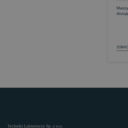
Maszy
dozuj
ZOBAC
Techniki Lakiernicze Sp. z o.o.