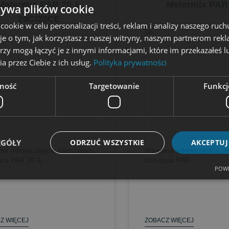
Metermix PAR 20 &
Metermix PAR
żywa plików cookie
20C/20CE
okie w celu personalizacji treści, reklam i analizy naszego ru
je o tym, jak korzystasz z naszej witryny, naszym partnerom re
rzy mogą łączyć je z innymi informacjami, które im przekazałeś l
a przez Ciebie z ich usług.
Polityka prywatności
ność
Targetowanie
Funkcj
EGÓŁY
ODRZUĆ WSZYSTKIE
AKCEPTUJ
na odmierzająca, mieszająca i
Maszyna odmierzająca, mi
ca PAR 20 &...
dozująca PAR...
POWE
Z WIĘCEJ
ZOBACZ WIĘCEJ