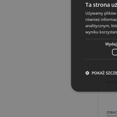
Ta strona u
Używamy plików co
również informac
analitycznym, któ
wyniku korzystani
Wydaj
POKAŻ SZCZ
Maszy
dozują
ZOBAC