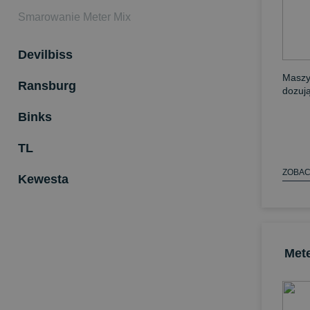
Smarowanie Meter Mix
Devilbiss
Maszy
Ransburg
dozuj
Binks
TL
ZOBAC
Kewesta
Met