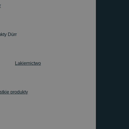
r
kty Dürr
Lakiernictwo
tkie produkty