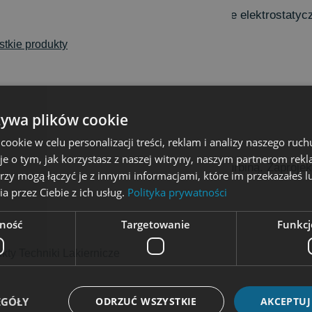
ir-assisted airless oraz zaawansowane funkcje elektrostaty
tkie produkty
flex
żywa plików cookie
okie w celu personalizacji treści, reklam i analizy naszego ru
je o tym, jak korzystasz z naszej witryny, naszym partnerom re
y pistolet natryskowy zasilany wewnętrzną turbiną. Zaproj
rzy mogą łączyć je z innymi informacjami, które im przekazałeś l
a przez Ciebie z ich usług.
Polityka prywatności
ność
Targetowanie
Funkcj
kty Techniki Lakiernicze
2
EGÓŁY
ODRZUĆ WSZYSTKIE
AKCEPTUJ