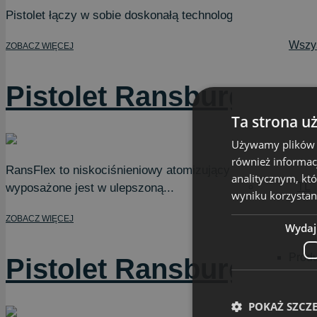
Pistolet łączy w sobie doskonałą technologię rozpylania a
Wszys
ZOBACZ WIĘCEJ
Pistolet Ransburg Rans
Ta strona u
Używamy plików co
również informac
RansFlex to niskociśnieniowy atomizujący elektrostatyczn
analitycznym, któ
TL
wyposażone jest w ulepszoną...
wyniku korzystani
ZOBACZ WIĘCEJ
Wydaj
Produ
Pistolet Ransburg NO.
POKAŻ SZCZ