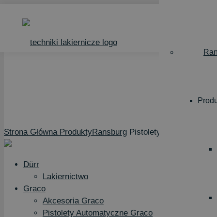
Strona Główna
Produkty
Ransburg
Pistolety Elektrostatyc
Ran
PISTOLETY ELE
Prod
Strona Główna
Produkty
Ransburg
Pistolety Elektrostatyc
Dürr
Lakiernictwo
Graco
Akcesoria Graco
Pistolety Automatyczne Graco