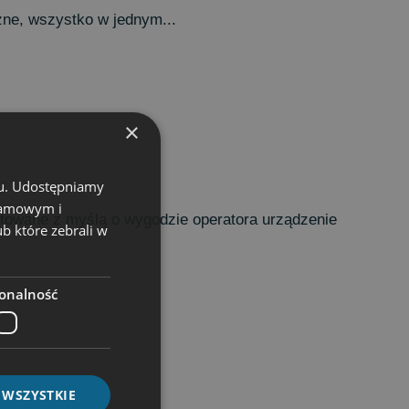
czne, wszystko w jednym...
×
chu. Udostępniamy
klamowym i
ektowane z myślą o wygodzie operatora urządzenie
ub które zebrali w
onalność
 WSZYSTKIE