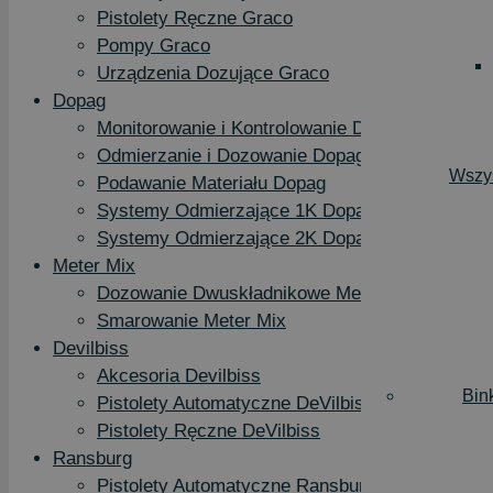
Pistolety Ręczne Graco
Pompy Graco
Urządzenia Dozujące Graco
Dopag
Monitorowanie i Kontrolowanie Dopag
Odmierzanie i Dozowanie Dopag
Wszys
Podawanie Materiału Dopag
Systemy Odmierzające 1K Dopag
Systemy Odmierzające 2K Dopag
Meter Mix
Dozowanie Dwuskładnikowe Meter Mix
Smarowanie Meter Mix
Devilbiss
Akcesoria Devilbiss
Bin
Pistolety Automatyczne DeVilbiss
Pistolety Ręczne DeVilbiss
Ransburg
Pistolety Automatyczne Ransburg