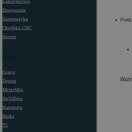
Lakiernictwo
Dozowanie
Automatyka
Prod
Obróbka CNC
Serwis
Produkty
Graco
Wszys
Dopag
MeterMix
DeVilbiss
Ransburg
Binks
TL