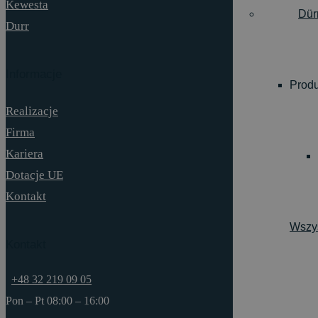
Kewesta
Dür
Durr
Informacje
Produ
Realizacje
Firma
Kariera
Dotacje UE
Kontakt
Wszys
Kontakt
+48 32 219 09 05
Pon – Pt 08:00 – 16:00