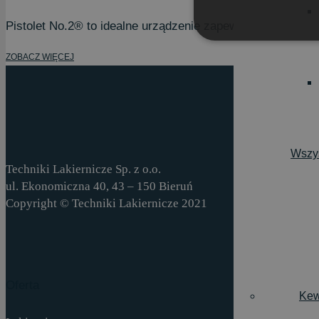
Pistolet No.2® to idealne urządzenie zapewniające ekono
ZOBACZ WIĘCEJ
Wszys
Techniki Lakiernicze Sp. z o.o.
ul. Ekonomiczna 40, 43 – 150 Bieruń
Copyright © Techniki Lakiernicze 2021
Oferta
Kew