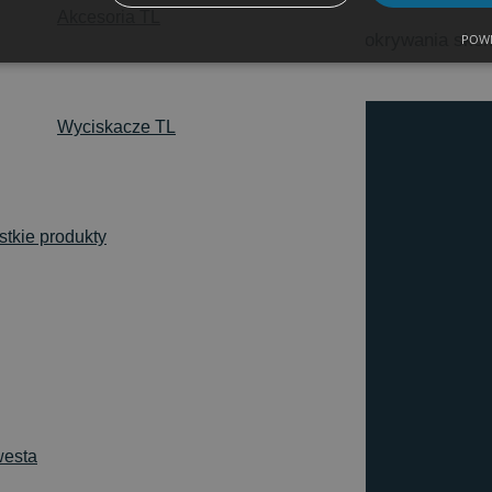
Akcesoria TL
miczny natrysk szczególne odpowiednie dla pokrywania sko
POWE
Wyciskacze TL
tkie produkty
esta