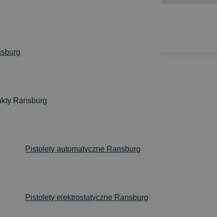
zne Ransburg
sburg
KTROSTATYCZNE 
ukty Ransburg
zne Ransburg
Pistolety automatyczne Ransburg
Pistolety elektrostatyczne Ransburg