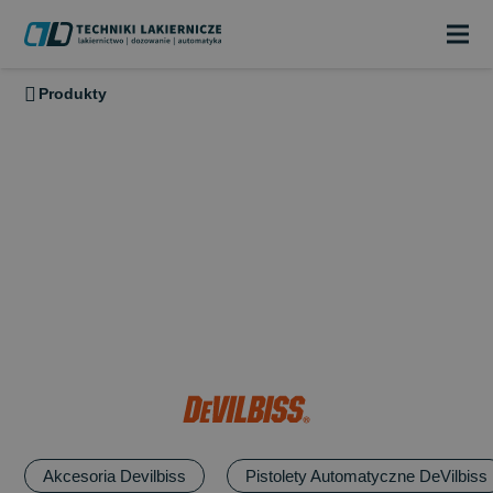
Produkty
DEVILBISS
DeVilbiss
produkuje niskociśnieniowe ręczne
oraz automatyczne pistolety natryskowe a także powiązane
z nimi akcesoria natryskowe; w tym reduktory z filtrami
powietrza oraz regulatory, systemy masek ochronnych, kubki
Akcesoria Devilbiss
Pistolety Automatyczne DeVilbiss
do pistoletów natryskowych i węże.