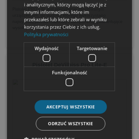
i analitycznym, którzy mogą łączyć je z
Pistolet PRO Lite jest precyzyjnie zbudowanym
innymi informacjami, które im
urządzeniem, do budowy którego wykorzystano
przekazałeś lub które zebrali w wyniku
najwyższej jakości materiały i komponenty gwarantujące
korzystania przez Ciebie z ich usług.
wysoką wytrzymałość, niezawodność i...
Polityka prywatności
Wydajność
Targetowanie
Pistolet DeVilbiss Pro Lite-E
Funkcjonalność
AKCEPTUJ WSZYSTKIE
ODRZUĆ WSZYSTKIE