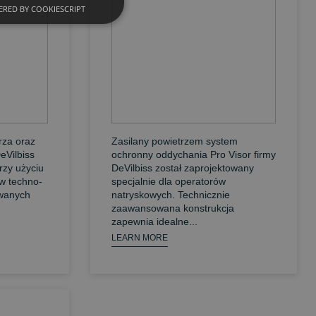
RED BY COOKIESCRIPT
rza oraz
Zasilany powietrzem system
eVilbiss
ochronny oddychania Pro Visor firmy
rzy użyciu
DeVilbiss został zaprojektowany
ów techno-
specjalnie dla operatorów
wanych
natryskowych. Technicznie
zaawansowana konstrukcja
zapewnia idealne...
LEARN MORE