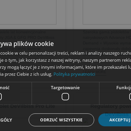
wiele lat konwencjonalne
Szeroka gama pistoletów
lety JGA & GFG PRO DeVilbiss
natryskowych Advance HD
żywa plików cookie
ajchętniej używanymi
Demand = Wysokie wyma
etami na całym świecie.
zapewnia doskonały dobór
okie w celu personalizacji treści, reklam i analizy naszego ru
kowane z myślą o najbardziej
do każdego przemysłowego
je o tym, jak korzystasz z naszej witryny, naszym partnerom re
onych warunkach pracy w...
rzy mogą łączyć je z innymi informacjami, które im przekazałeś l
 MORE
LEARN MORE
a przez Ciebie z ich usług.
Polityka prywatności
ność
Targetowanie
Funkcj
olet DeVilbiss Pro Lite
Regulatory powi
DeVilbiss
EGÓŁY
ODRZUĆ WSZYSTKIE
AKCEPTUJ