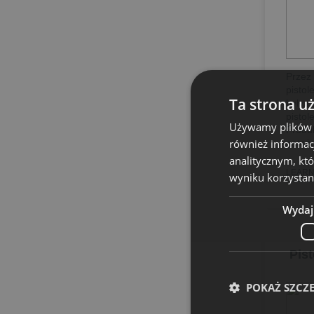
Przez 
pisto
Ta strona u
były n
pistol
Używamy plików co
Produ
również informac
natęż
analitycznym, któ
LEARN
wyniku korzystani
Wydaj
Pist
POKAŻ SZCZ