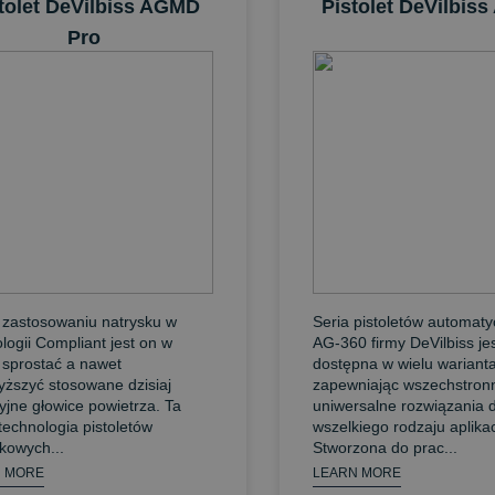
tolet DeVilbiss AGMD
Pistolet DeVilbiss
Pro
 zastosowaniu natrysku w
Seria pistoletów automat
logii Compliant jest on w
AG-360 firmy DeVilbiss je
 sprostać a nawet
dostępna w wielu wariant
yższyć stosowane dzisiaj
zapewniając wszechstronn
yjne głowice powietrza. Ta
uniwersalne rozwiązania d
echnologia pistoletów
wszelkiego rodzaju aplikac
kowych...
Stworzona do prac...
 MORE
LEARN MORE