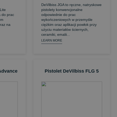
DeVilbiss JGA to ręczne, natryskowe
Lite
pistolety konwencjonalne
a do prac
odpowiednie do prac
im
wykończeniowych w przemyśle
raz na
ciężkim oraz aplikacji powłok przy
użyciu materiałów ściernych,
ceramiki, emalii...
LEARN MORE
 Advance
Pistolet DeVilbiss FLG 5