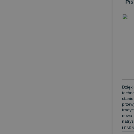
Pis
Dzięki
techno
stanie
przew
tradyc
nowa t
natrys
LEARN