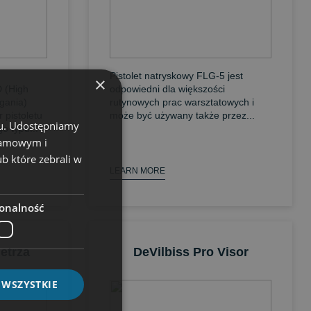
Pistolet natryskowy FLG-5 jest
×
 (High
odpowiedni dla większości
gania)
rutynowych prac warsztatowych i
 pistoletu
może być używany także przez...
chu. Udostępniamy
 typu...
klamowym i
ub które zebrali w
LEARN MORE
onalność
etrza
DeVilbiss Pro Visor
 WSZYSTKIE