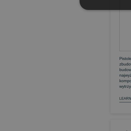
Pistol
zbudo
budow
najwyż
kompo
wytrzy
LEARN