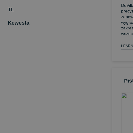
DeVilb
TL
precyz
zapew
Kewesta
wygła
zakre
wszec
LEARN
Pis