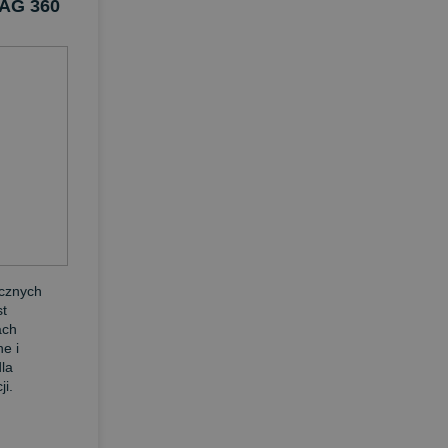
 AG 360
ycznych
st
ach
e i
la
ji.