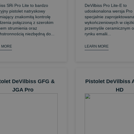
iss SRi Pro Lite to bardzo
DeVilbiss Pro Lite-E to
yjny pistolet natryskowy
udoskonalona wersja Pro 
niający znakomitą kontrolę
specjalnie zaprojektowan
dzenia połączoną z szerokim
wykończeniowych w ciężk
sem strumienia oraz
przemyśle ceramicznym o
hstronnością niezbędną do...
rynku emalii...
 MORE
LEARN MORE
tolet DeVilbiss GFG &
Pistolet DeVilbiss
JGA Pro
HD