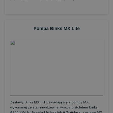
Pompa Binks MX Lite
Zestawy Binks MX LITE składają się z pompy MXL
wykonanej ze stali nierdzewnej wraz z pistoletem Binks
AA4400M Air Assisted Airless lub A75 Airless. Zestawy MX