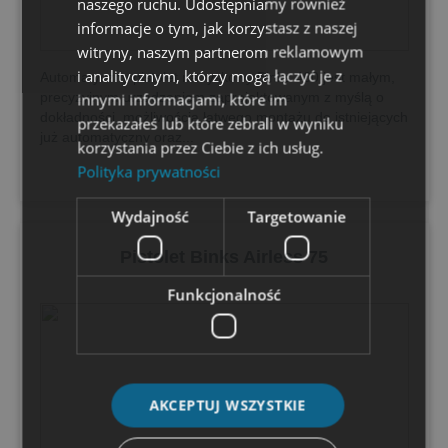
naszego ruchu. Udostępniamy również
informacje o tym, jak korzystasz z naszej
witryny, naszym partnerom reklamowym
i analitycznym, którzy mogą łączyć je z
Automatyczny pistolet natryskowy Binks 460 jest małym,
precyzyjnym urządzeniem zaprojektowanym z myślą o
innymi informacjami, które im
dokładności, możliwością łatwego montażu do istniejących
przekazałeś lub które zebrali w wyniku
już automatyczny oraz...
korzystania przez Ciebie z ich usług.
Polityka prywatności
Wydajność
Targetowanie
Pistolet Binks Airless 75
Funkcjonalność
AKCEPTUJ WSZYSTKIE