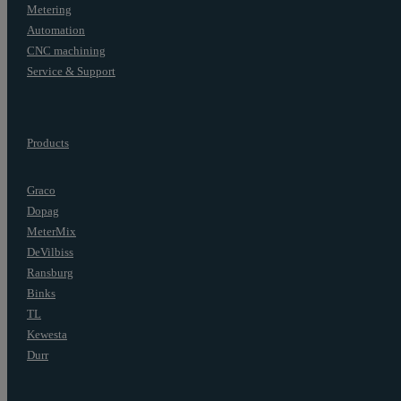
Metering
Automation
CNC machining
Service & Support
Products
Graco
Dopag
MeterMix
DeVilbiss
Ransburg
Binks
TL
Kewesta
Durr