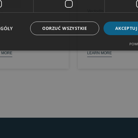
..
Vectodis...
EGÓŁY
ODRZUĆ WSZYSTKIE
AKCEPTUJ
POWE
 MORE
LEARN MORE