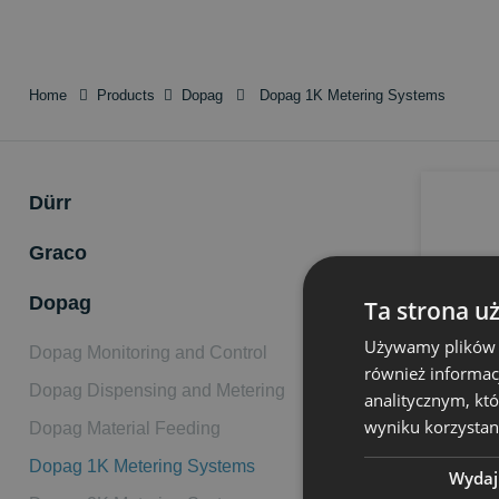
Home
Products
Dopag
Dopag 1K Metering Systems
Dürr
Graco
Dopag
Ta strona u
Używamy plików co
Dopag Monitoring and Control
również informac
Dopag Dispensing and Metering
analitycznym, któ
wyniku korzystani
Dopag Material Feeding
Dopag 1K Metering Systems
Wydaj