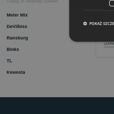
Dopag 2K Metering Systems
Modis.
Meter Mix
POKAŻ SZCZ
DeVilbiss
Ransburg
LEARN
Binks
TL
Kewesta