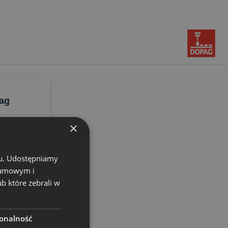
ag
×
chu. Udostępniamy
klamowym i
ub które zebrali w
onalność