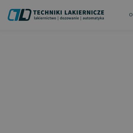
O
DOPAG 1K METE
SYSTEMS