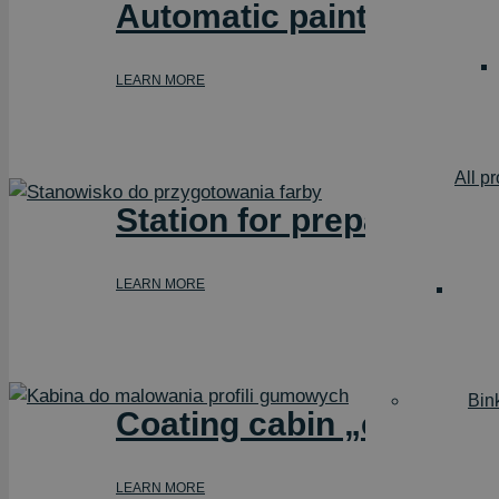
Automatic painting line 
LEARN MORE
All p
Station for preparing a
LEARN MORE
Bin
Coating cabin „cabinet” 
LEARN MORE