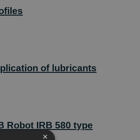
ofiles
lication of lubricants
BB Robot IRB 580 type
×