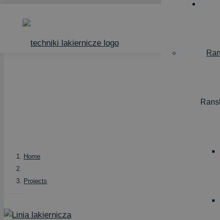
Ran
PROJECTS
Rans
Techniki Lakiernicze company has been providing c
machining since 2002.
Home
Projects