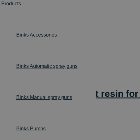
 Products
echniki Lakiernicze
Binks Accessories
Binks Automatic spray guns
 dosing two-component resin for
Binks Manual spray guns
Binks Pumps