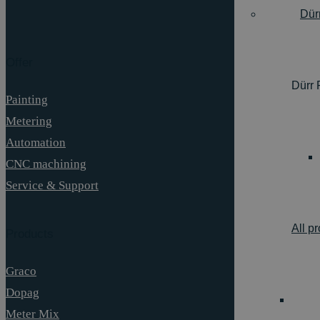
Dür
Offer
Dürr 
Painting
Metering
Automation
CNC machining
Service & Support
All p
Products
Graco
Dopag
Meter Mix