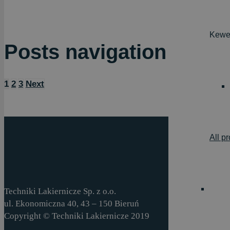
Kewes
Posts navigation
1
2
3
Next
All p
Techniki Lakiernicze Sp. z o.o.
ul. Ekonomiczna 40, 43 – 150 Bieruń
Copyright © Techniki Lakiernicze 2019