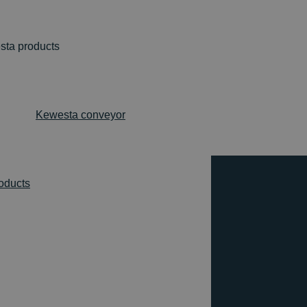
ta products
Kewesta conveyor
roducts