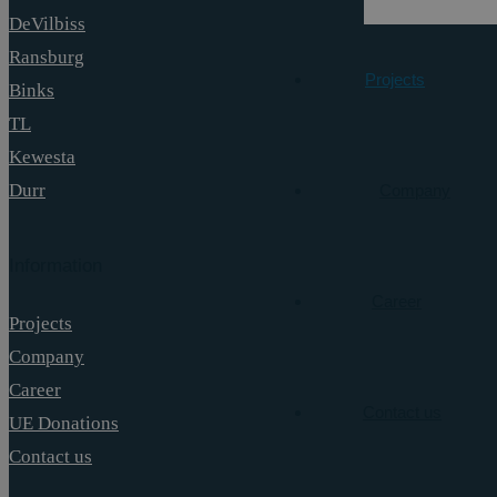
DeVilbiss
Ransburg
Projects
Binks
TL
Kewesta
Durr
Company
Information
Career
Projects
Company
Career
Contact us
UE Donations
Contact us