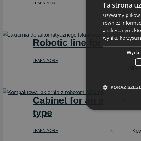
Ta strona u
LEARN MORE
Używamy plików co
również informac
analitycznym, któ
wyniku korzystani
Robotic line for rubber
Wydaj
LEARN MORE
All p
POKAŻ SZCZ
Cabinet for an automati
type
Kew
LEARN MORE