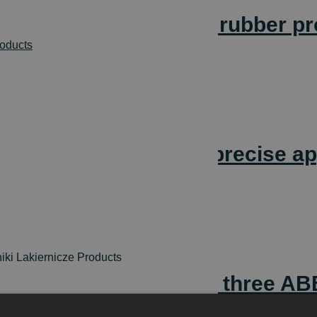
tomatic varnishing of rubber pr
roducts
s for the clean and precise app
iki Lakiernicze Products
 seals varnishing using three A