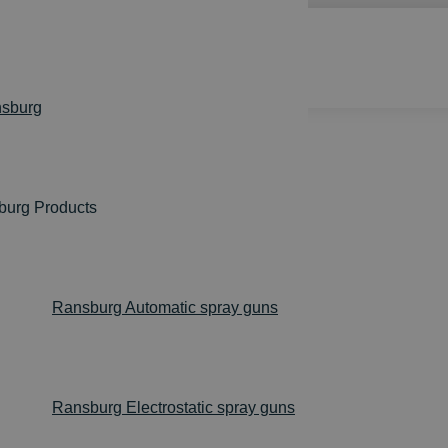
sburg
burg Products
omprehensive range of task implementation related 
Ransburg Automatic spray guns
Ransburg Electrostatic spray guns