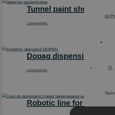
Tunnel paint shop for au
All P
LEARN MORE
Dopag dispensing system
TL
LEARN MORE
Techn
Robotic line for rubber