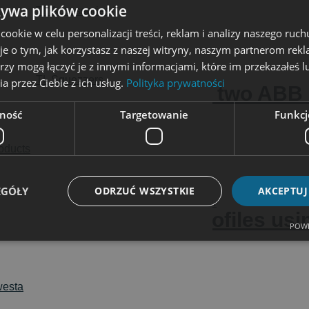
żywa plików cookie
TL Accessories
okie w celu personalizacji treści, reklam i analizy naszego ru
je o tym, jak korzystasz z naszej witryny, naszym partnerom re
rzy mogą łączyć je z innymi informacjami, które im przekazałeś l
TL Squezzers
a przez Ciebie z ich usług.
Polityka prywatności
 seals varnishing using two ABB
ność
Targetowanie
Funkcj
roducts
EGÓŁY
ODRZUĆ WSZYSTKIE
AKCEPTUJ
c painting of rubber profiles u
POWE
esta