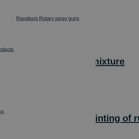
for rubber profiles
Ransburg Rotary spray guns
roducts
 two-component paint mixture
ks
type for automatic painting of r