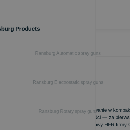
burg Products
Ransburg Automatic spray guns
Ransburg Electrostatic spray guns
sowane technologie oraz precyzyjne dozowanie w kompakt
Ransburg Rotary spray guns
żliwia uzyskanie zadanych proporcji i objętości — za pie
 ponownej obróbki materiału. System pomiarowy HFR firmy 