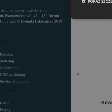
POKAŻ SZCZ
Techniki Lakiernicze Sp. z o.o.
ul. Ekonomiczna 40, 43 – 150 Bieruń
Copyright © Techniki Lakiernicze 2019
Offer
Painting
Metering
Automation
CNC machining
Service & Support
Products
Kewe
Graco
Dopag