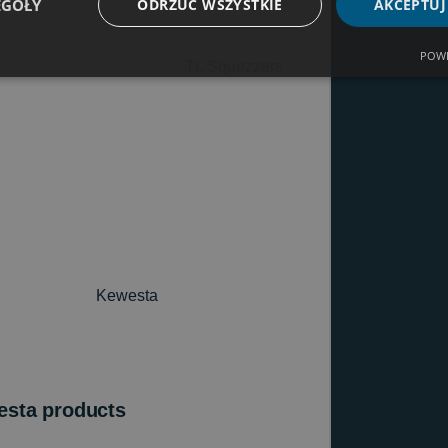
EGÓŁY
ODRZUĆ WSZYSTKIE
AKCEPTUJ
POWE
TL Squezzers
Kewesta
sta products