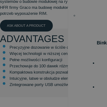
systemów o budowie modułowej na rynku wyposażenia do o
HFR firmy Graco ma budowę modułową i oferuje większą il
potrzeb wyposażenie RIM.
ASK ABOUT A PRODUCT
ADVANTAGES
Bink
Precyzyjne dozowanie w ściśle określonych proporcja
Więcej technologii w niższej cenie
Pełne możliwości konfiguracji
Przechowuje do 100 dawek różnych wielkości oraz pię
Kompaktowa konstrukcja pozwala zaoszczędzić miejs
Intuicyjne, łatwe w obsłudze elementy sterowania upr
Zintegrowane porty USB umożliwiają pobieranie danyc