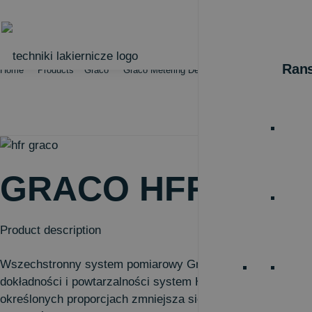
Rans
Home
Products
Graco
Graco Metering Devices
Graco HFR
GRACO HFR
Product description
Wszechstronny system pomiarowy Graco HFR łączy zaawan
dokładności i powtarzalności system HFR firmy Graco umo
określonych proporcjach zmniejsza się ilość odpadów oraz