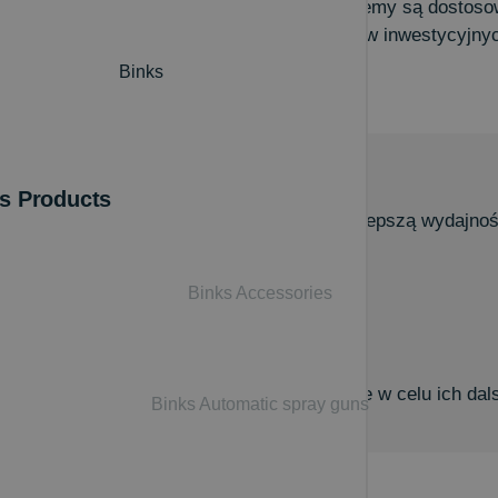
bróbki poliuretanów. Podczas gdy inne systemy są dosto
ość technologii kosztem mniejszych nakładów inwestycyjny
Binks
s Products
ch zmniejsza straty materiału, zapewniając lepszą wydajno
Binks Accessories
ć sekwencji po 20 pozycji każda
ce w fabryce
aszczające szkolenie
h procesowych na przenośne dyski optyczne w celu ich dals
Binks Automatic spray guns