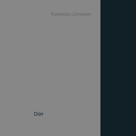
Kewesta conveyor
Dürr