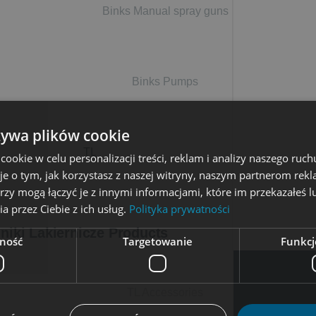
Binks Manual spray guns
Binks Pumps
żywa plików cookie
TL
okie w celu personalizacji treści, reklam i analizy naszego ru
je o tym, jak korzystasz z naszej witryny, naszym partnerom re
rzy mogą łączyć je z innymi informacjami, które im przekazałeś l
a przez Ciebie z ich usług.
Polityka prywatności
niki Lakiernicze Products
ność
Targetowanie
Funkcj
TL Accessories