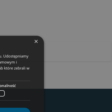
×
chu. Udostępniamy
klamowym i
ub które zebrali w
onalność