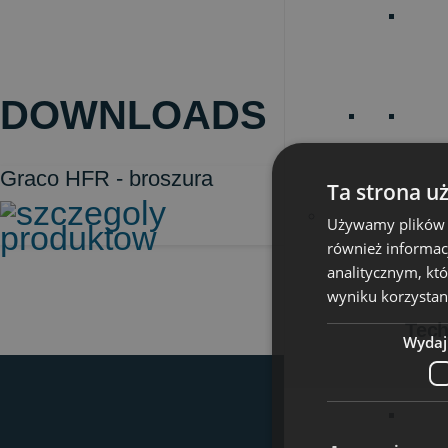
DOWNLOADS
Graco HFR - broszura
Ta strona u
Używamy plików co
również informac
analitycznym, któ
wyniku korzystani
Tech
Wydaj